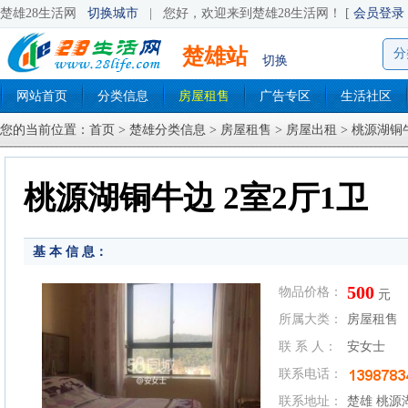
楚雄28生活网
切换城市
|
您好，欢迎来到楚雄28生活网！ [
会员登录
楚雄站
分
切换
网站首页
分类信息
房屋租售
广告专区
生活社区
您的当前位置：
首页
>
楚雄分类信息
>
房屋租售
>
房屋出租
> 桃源湖铜牛
桃源湖铜牛边 2室2厅1卫
基 本 信 息：
500
物品价格：
元
所属大类：
房屋租售
联 系 人：
安女士
联系电话：
联系地址：
楚雄 桃源