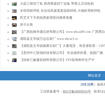
大蒜三维切丁机 商用果蔬切丁设备 苹果土豆切粒机
水饺馅斩拌机 全自动高速葱姜蒜斩碎机 火锅虾滑斩拌机
民艾天下天然线香家用室内檀香香薰
房子出售
【广西桂林华晟石材有限公司】www.shicai08.com 广西黑
灌阳县文市镇万达石材厂 www.shicai3.cn
【灌阳县文市镇春辉石材厂】大量现货，有意者联系：158783
【贵州中汇联瑞科技有限公司】 专业做班班通、校园广播
道闸、学校大礼堂等
【桂林三象建筑材料有限公司】EPS装饰构件生产中
网站首页
28生活网
| 版权所有
工信部备案号：
桂ICP备08000056号
联系QQ