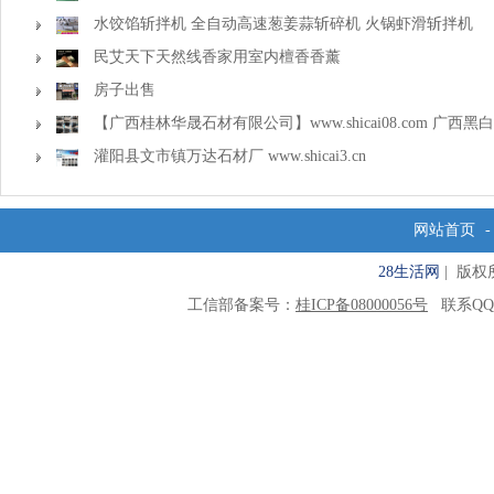
水饺馅斩拌机 全自动高速葱姜蒜斩碎机 火锅虾滑斩拌机
民艾天下天然线香家用室内檀香香薰
房子出售
【广西桂林华晟石材有限公司】www.shicai08.com 广西黑
灌阳县文市镇万达石材厂 www.shicai3.cn
网站首页
28生活网
| 版权所有
工信部备案号：
桂ICP备08000056号
联系QQ