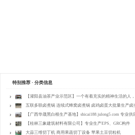
特别推荐 · 分类信息
【灌阳县油茶产业示范区】一个有着充实的精神生活的人
一种淡泊的态度
五联多联卤煮锅 连续式蜂窝卤煮锅 卤鸡卤蛋大批量生产卤
【广西华晟黑白根生产基地】shicai188.julong5.com 
镶玉
【桂林三象建筑材料有限公司】专业生产EPS、GRC构件
大蒜三维切丁机 商用果蔬切丁设备 苹果土豆切粒机