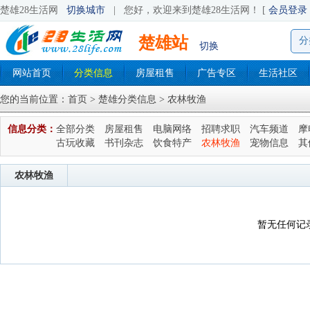
楚雄28生活网
切换城市
|
您好，欢迎来到楚雄28生活网！ [
会员登录
楚雄站
分
切换
网站首页
分类信息
房屋租售
广告专区
生活社区
您的当前位置：
首页
>
楚雄分类信息
> 农林牧渔
信息分类：
全部分类
房屋租售
电脑网络
招聘求职
汽车频道
摩
古玩收藏
书刊杂志
饮食特产
农林牧渔
宠物信息
其
农林牧渔
暂无任何记