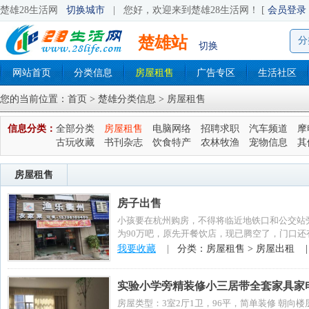
楚雄28生活网
切换城市
|
您好，欢迎来到楚雄28生活网！ [
会员登录
楚雄站
分
切换
网站首页
分类信息
房屋租售
广告专区
生活社区
您的当前位置：
首页
>
楚雄分类信息
> 房屋租售
信息分类：
全部分类
房屋租售
电脑网络
招聘求职
汽车频道
摩
古玩收藏
书刊杂志
饮食特产
农林牧渔
宠物信息
其
房屋租售
房子出售
小孩要在杭州购房，不得将临近地铁口和公交站旁
为90万吧，原先开餐饮店，现已腾空了，门口
体微信与...
我要收藏
|
分类：房屋租售 > 房屋出租 
实验小学旁精装修小三居带全套家具家
房屋类型：3室2厅1卫，96平，简单装修 朝向楼