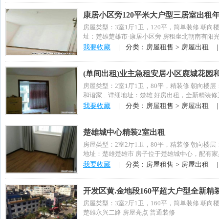
康居小区旁120平米大户型三居室出租
房屋类型：3室1厅1卫，120平，简单装修 朝向
址：楚雄楚雄市-康居小区旁 房租坐北朝南有阳光
我要收藏
|
分类：房屋租售 > 房屋出租 
(单间出租)业主急租安居小区鹿城花园
房屋类型：2室1厅1卫，80平，精装修 朝向楼
和谐家... 详细地址：楚雄 好房出租，全新精装
我要收藏
|
分类：房屋租售 > 房屋出租 
楚雄城中心精装2室出租
房屋类型：2室2厅1卫，80平，精装修 朝向楼层
地址：楚雄楚雄市 房子位于楚雄城中心，配有家
我要收藏
|
分类：房屋租售 > 房屋出租 
开发区黄.金地段160平超大户型全新精
房屋类型：3室2厅1卫，160平，简单装修 朝向
楚雄永兴二路 房屋亮点 普通装修