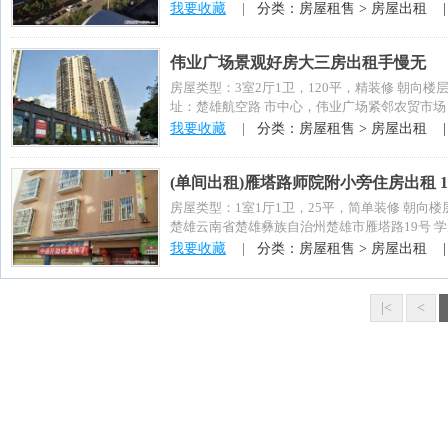
我要收藏
|
分类：房屋租售 > 房屋出租 
伟业广场景观好房大三房出租手慢无
房屋类型：3室2厅1卫，120平，精装修 朝向楼
址：楚雄航空路 市中心，伟业广场紧邻农贸市场，
我要收藏
|
分类：房屋租售 > 房屋出租 
(单间出租)雁塔路师院附小旁住房出租 1
房屋类型：1室1厅1卫，25平，简单装修 朝向
楚雄云南省楚雄彝族自治州楚雄市雁塔路19号 学府壹
我要收藏
|
分类：房屋租售 > 房屋出租 
|<
<