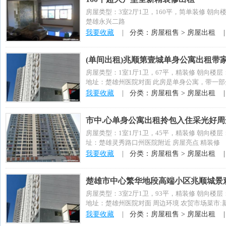
房屋类型：3室2厅1卫，160平，简单装修 朝向
楚雄永兴二路
我要收藏
|
分类：房屋租售 > 房屋出租 
(单间出租)兆顺第壹城单身公寓出租带
房屋类型：1室1厅1卫，67平，精装修 朝向楼层
地址：楚雄州医院对面 此房是单身公寓，带一部分
我要收藏
|
分类：房屋租售 > 房屋出租 
市中.心单身公寓出租拎包入住采光好
房屋类型：1室1厅1卫，45平，精装修 朝向楼层
址：楚雄灵秀路口州医院附近 房屋亮点 精装修
我要收藏
|
分类：房屋租售 > 房屋出租 
楚雄市中心繁华地段高端小区兆顺城景
房屋类型：3室2厅1卫，93平，精装修 朝向楼层
地址：楚雄州医院对面 周边环境 农贸市场菜市:新
我要收藏
|
分类：房屋租售 > 房屋出租 