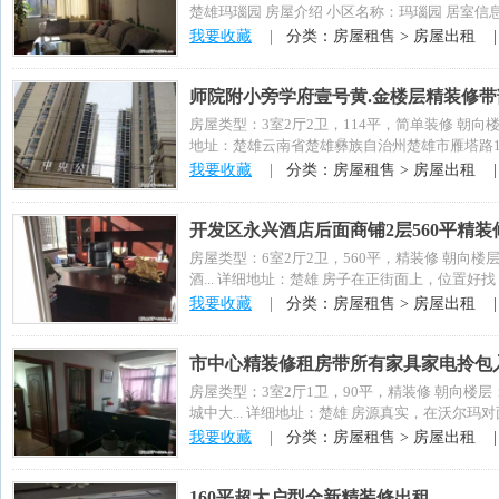
楚雄玛瑙园 房屋介绍 小区名称：玛瑙园 居室信息：
我要收藏
|
分类：房屋租售 > 房屋出租 
师院附小旁学府壹号黄.金楼层精装修
房屋类型：3室2厅2卫，114平，简单装修 朝向
地址：楚雄云南省楚雄彝族自治州楚雄市雁塔路19号
我要收藏
|
分类：房屋租售 > 房屋出租 
开发区永兴酒店后面商铺2层560平精
房屋类型：6室2厅2卫，560平，精装修 朝向
酒... 详细地址：楚雄 房子在正街面上，位置好找
我要收藏
|
分类：房屋租售 > 房屋出租 
市中心精装修租房带所有家具家电拎包
房屋类型：3室2厅1卫，90平，精装修 朝向楼
城中大... 详细地址：楚雄 房源真实，在沃尔玛
我要收藏
|
分类：房屋租售 > 房屋出租 
160平超大户型全新精装修出租