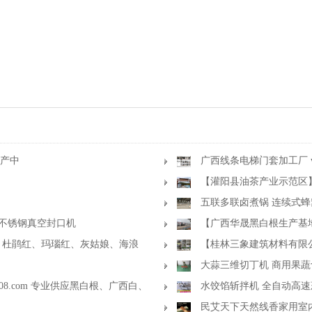
生产中
广西线条电梯门套加工厂 www.
【灌阳县油茶产业示范区
一种淡泊的态度
五联多联卤煮锅 连续式
用不锈钢真空封口机
【广西华晟黑白根生产基地】sh
、杜鹃红、玛瑙红、灰姑娘、海浪
镶玉
【桂林三象建筑材料有限公
大蒜三维切丁机 商用果蔬
08.com 专业供应黑白根、广西白、
水饺馅斩拌机 全自动高速
民艾天下天然线香家用室