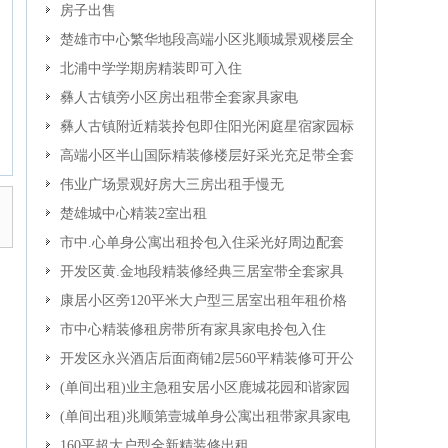
房子出售
楚雄市中心繁华地段高端小区兆顺城景观楼层全
新精装三房拎包即住
北浦中学学期房精装即可入住
彝人古镇旁小区房出租带全套家具家电
彝人古镇附近精装拎包即住阳光闲庭星宿家园标
准大4室
高端小区半山国际精装修楼层好采光充足带全套
家具家电拎包即住
伟业广场景观好房大三房出租手慢无
楚雄城中心精装2室出租
市中.心单身公寓出租拎包入住采光好周边配套
设施齐全
开发区黄.金地段精装修经典三居室带全套家具
家电可拎包入住
康居小区旁120平米大户型三居室出租年租价格
更
市中心精装修租房带所有家具家电拎包入住
开发区永兴酒店后面商铺2层560平精装修可开公
司
(单间出租)业主急租安居小区鹿城花园和谐家园
龙川苑城市花园政府小区好房
(单间出租)兆顺第壹城单身公寓出租带家具家电
160平超大户型全新精装修出租