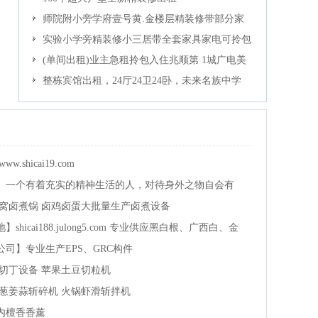
师院附小旁学府壹号黄.金楼层精装修带部分家
具大三房出租
实验小学旁精装修小三居带全套家具家电可拎包
入住
(单间出租)业主急租拎包入住兆顺第 1城广电美
郡秀苑花园单身公主私人住宅
整栋宾馆出租，24厅24卫24卧，未来名族中学
旁，商业街
shicai19.com
】一个有着充实的精神生活的人，对待身外之物自会有
蜂窝卤煮锅 卤鸡卤蛋大批量生产卤煮设备
icai188.julong5.com 专业供应黑白根、广西白、金
司】专业生产EPS、GRC构件
切丁设备 苹果土豆切粒机
葱姜蒜斩碎机 火锅虾滑斩拌机
内檀香香薰