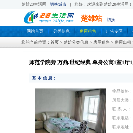
楚雄28生活网
切换城市
|
您好，欢迎来到楚雄28生活网！ 
楚雄站
切换
网站首页
分类信息
房屋租售
广告专区
您的当前位置：
首页
>
楚雄分类信息
>
房屋租售
>
房屋出租
师范学院旁 万鼎.世纪经典 单身公寓1室1厅
基 本 信 息：
物品价格：
所属大类：
联 系 人：
联系电话：
联系地址：