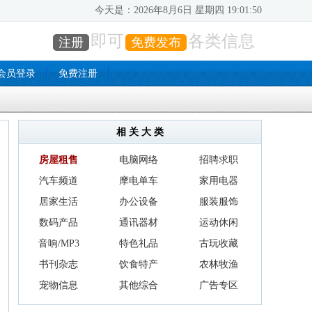
今天是：
2026年8月6日 星期四 19:01:51
即可
各类信息
注册
免费发布
会员登录
免费注册
相 关 大 类
房屋租售
电脑网络
招聘求职
汽车频道
摩电单车
家用电器
居家生活
办公设备
服装服饰
数码产品
通讯器材
运动休闲
音响/MP3
特色礼品
古玩收藏
书刊杂志
饮食特产
农林牧渔
宠物信息
其他综合
广告专区