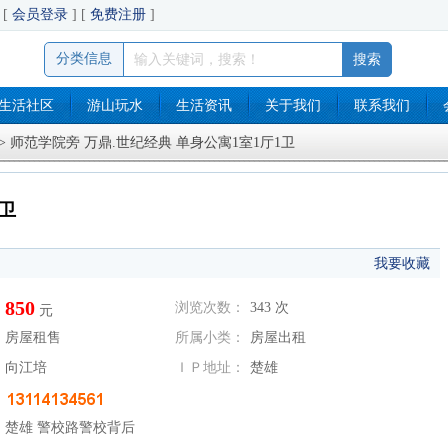
[
会员登录
] [
免费注册
]
分类信息
生活社区
游山玩水
生活资讯
关于我们
联系我们
> 师范学院旁 万鼎.世纪经典 单身公寓1室1厅1卫
1卫
我要收藏
850
浏览次数：
343
次
元
房屋租售
所属小类：
房屋出租
向江培
ＩＰ地址：
楚雄
楚雄 警校路警校背后