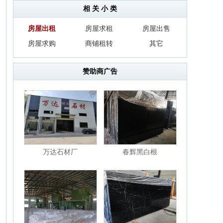
相 关 小 类
房屋出租
房屋求租
房屋出售
房屋求购
商铺租转
其它
赞助商广告
万达石材厂
春辉黑白根