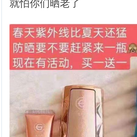
就怕你们晒老了