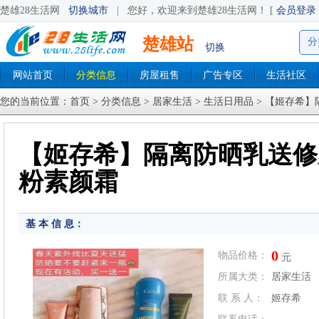
楚雄28生活网
切换城市
|
您好，欢迎来到楚雄28生活网！ [
会员登录
楚雄站
分
切换
网站首页
分类信息
房屋租售
广告专区
生活社区
您的当前位置：
首页
>
分类信息
>
居家生活
>
生活日用品
> 【姬存希
【姬存希】隔离防晒乳送修
粉素颜霜
基 本 信 息：
0
物品价格：
元
所属大类：
居家生活
联 系 人：
姬存希