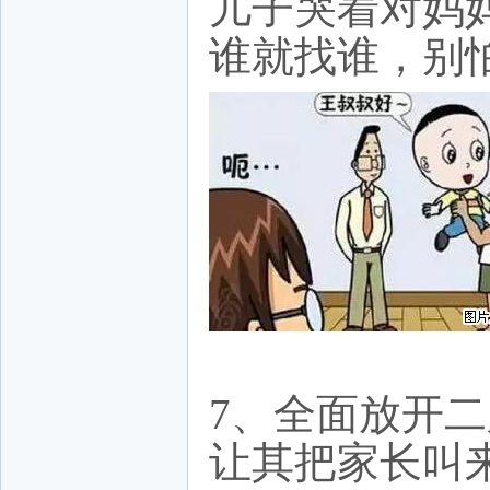
儿子哭着对妈
谁就找谁，别
7、全面放开
让其把家长叫