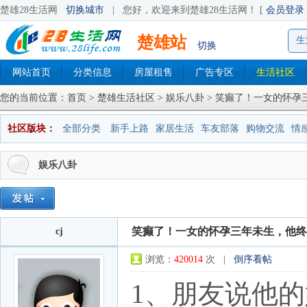
楚雄28生活网
切换城市
|
您好，欢迎来到楚雄28生活网！ [
会员登录
楚雄站
生
切换
网站首页
分类信息
房屋租售
广告专区
生活社区
您的当前位置：
首页
>
楚雄生活社区
>
娱乐八卦
> 笑癫了！一女的怀孕三
社区版块：
全部分类
新手上路
家居生活
车友部落
购物交流
情
娱乐八卦
笑癫了！一女的怀孕三年未生，他终于
cj
浏览：
420014
次 |
倒序看帖
1、朋友说他