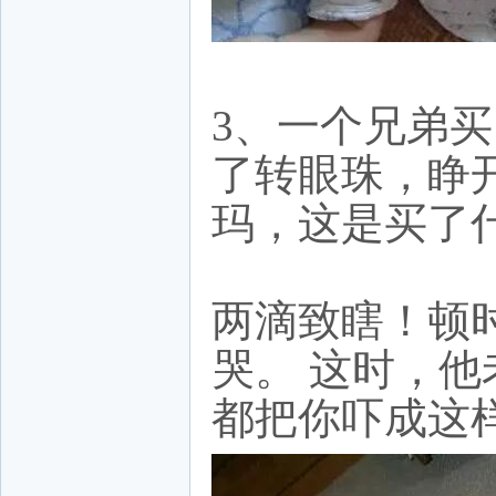
3、一个兄弟
了转眼珠，睁
玛，这是买了
两滴致瞎！顿
哭。 这时，
都把你吓成这样