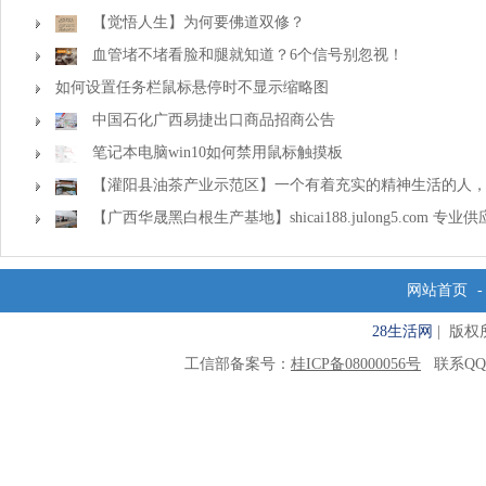
【觉悟人生】为何要佛道双修？
血管堵不堵看脸和腿就知道？6个信号别忽视！
如何设置任务栏鼠标悬停时不显示缩略图
中国石化广西易捷出口商品招商公告
笔记本电脑win10如何禁用鼠标触摸板
【灌阳县油茶产业示范区】一个有着充实的精神生活的人
一种淡泊的态度
【广西华晟黑白根生产基地】shicai188.julong5.com 
镶玉
网站首页
28生活网
| 版权所有
工信部备案号：
桂ICP备08000056号
联系QQ