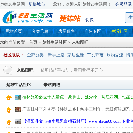
楚雄28生活网
切换城市
|
您好，欢迎来到楚雄28生活网！ [
会员登录
楚雄站
生
切换
网站首页
分类信息
房屋租售
广告专区
生活社区
您的当前位置：
首页
>
楚雄生活社区
> 来贴图吧
社区版块：
全部分类
新手上路
家居生活
车友部落
购物交流
情
来贴图吧
贴图贴得手抽筋，看图看得乐开心
楚雄生活社区
来贴图吧
桂林旅游必去十大景点：象鼻山、独秀峰、两江四湖、七星
西街、遇龙河、银子岩等
广西桂林平乐桥亭【柿饼之乡】纯手工制作、无任何添加剂，
联系订购！
【灌阳县文市镇华晟黑白根石材厂】www.shicai08.com
等