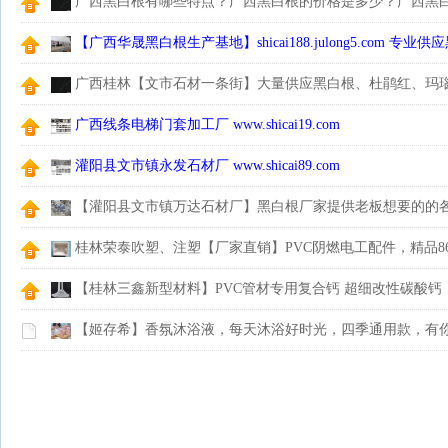
广西黑白根有哪些特点？广西黑白根的价格是多少？广西黑
牌口碑最好？
【广西华晟黑白根生产基地】shicai188.julong5.com 
广西桂林【文市石材一条街】大量供应黑白根、杜鹃红、玛
花、木纹石等产品
广西线条电梯门套加工厂 www.shicai19.com
灌阳县文市镇永发石材厂 www.shicai89.com
【灌阳县文市镇万达石材厂】黑白根厂家提供老板想要的的
桂林荣泰吹塑、注塑【厂家直销】PVC阴燃电工配件，精品8
【桂林三鑫新型材料】PVC管材专用复合钙 超细改性碳酸钙
【姬存希】香氛沐浴液，每天沐浴好时光，四季通用款，有