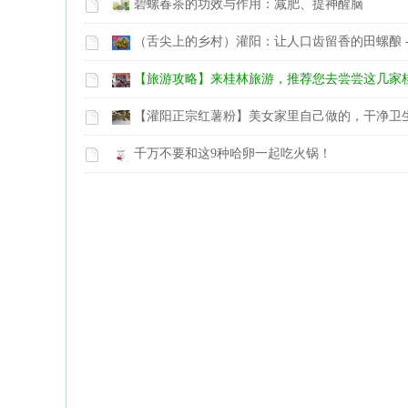
碧螺春茶的功效与作用：减肥、提神醒脑
（舌尖上的乡村）灌阳：让人口齿留香的田螺酿 - 2
【旅游攻略】来桂林旅游，推荐您去尝尝这几家
【灌阳正宗红薯粉】美女家里自己做的，干净卫
13737312895
千万不要和这9种哈卵一起吃火锅！