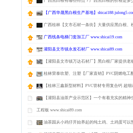
广西黑白根有哪些特点？广西黑白根的价格是多
牌口碑最好？
【广西华晟黑白根生产基地】shicai188.julon
广西桂林【文市石材一条街】大量供应黑白根、
花、木纹石等产品
广西线条电梯门套加工厂 www.shicai19.com
灌阳县文市镇永发石材厂 www.shicai89.com
【灌阳县文市镇万达石材厂】黑白根厂家提供老
桂林荣泰吹塑、注塑【厂家直销】PVC阴燃电工配
【桂林三鑫新型材料】PVC管材专用复合钙 超
【灌阳县油茶产业示范区】一个有着充实的精神
的态度
工程板 www.shicai89.com
油茶园从小鸡仔开始养起的纯土鸡、土鸡蛋可以