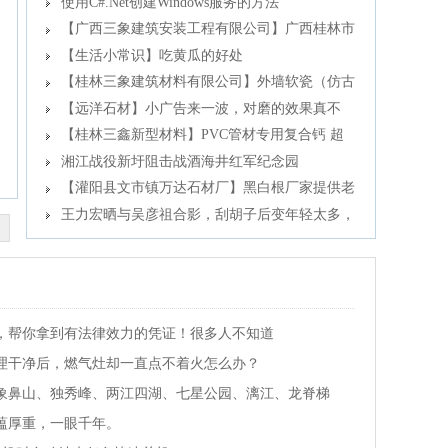
水，周全养肤
使用C#.Net创建Windows服务的方法
【广西三象建筑安装工程有限公司】广西桂林市
时代广场项目
【生活小常识】吃黄瓜的好处
【桂林三象建筑材料有限公司】外墙软瓷（仿古
砖）
【远洋石材】小广告来一波，对磨的效果真不
错，亮，黑，柔性好，这样的料还有6颗，有喜欢
【桂林三鑫新型材料】PVC管材专用复合钙 超
这款的欢迎来电
细改性碳酸钙
湘江战役新圩阻击战酒海井红军纪念园
【灌阳县文市镇万达石材厂】黑白根厂家提供老
板想要的的各种尺寸
王力宏晒与吴彦祖合影，刮胡子后变年轻太多，
两人颜值爆表超养眼
，帮你拿到有法律效力的凭证！很多人不知道
理干净后，燃气灶却一直点不着火怎么办？
象鼻山、独秀峰、两江四湖、七星公园、漓江、龙脊梯
蕴厚重，一眼千年。