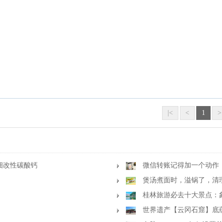
|<
<
1
>
细改性碳酸钙
微信转账记得加一个动作
煲汤煮面时，溢锅了，清
桂林旅游必去十大景点：
田、阳朔西街、遇龙河、银子岩等
世界遗产【云冈石窟】底