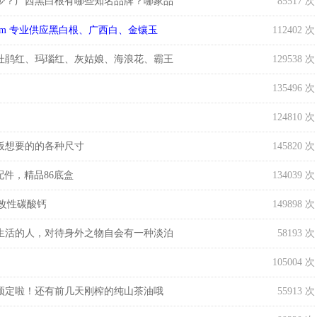
少？广西黑白根有哪些知名品牌？哪家品
85517 次
g5.com 专业供应黑白根、广西白、金镶玉
112402 次
杜鹃红、玛瑙红、灰姑娘、海浪花、霸王
129538 次
135496 次
124810 次
板想要的的各种尺寸
145820 次
件，精品86底盒
134039 次
细改性碳酸钙
149898 次
生活的人，对待身外之物自会有一种淡泊
58193 次
105004 次
预定啦！还有前几天刚榨的纯山茶油哦
55913 次