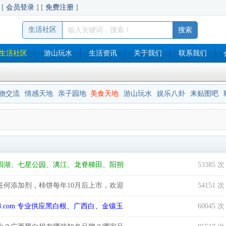
[
会员登录
] [
免费注册
]
生活社区
生活社区
游山玩水
生活资讯
关于我们
联系我们
物交流
情感天地
亲子园地
美食天地
游山玩水
娱乐八卦
来贴图吧
四湖、七星公园、漓江、龙脊梯田、阳朔
53385 次
何添加剂，柿饼每年10月后上市，欢迎
54151 次
08.com 专业供应黑白根、广西白、金镶玉
60045 次