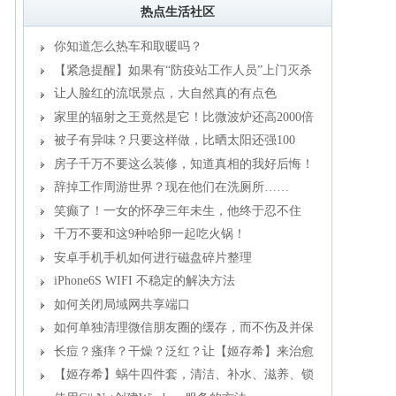
热点生活社区
你知道怎么热车和取暖吗？
【紧急提醒】如果有“防疫站工作人员”上门灭杀
蟑螂，请立刻报警
让人脸红的流氓景点，大自然真的有点色
家里的辐射之王竟然是它！比微波炉还高2000倍
被子有异味？只要这样做，比晒太阳还强100
倍！
房子千万不要这么装修，知道真相的我好后悔！
辞掉工作周游世界？现在他们在洗厕所……
笑癫了！一女的怀孕三年未生，他终于忍不住
了...
千万不要和这9种哈卵一起吃火锅！
安卓手机手机如何进行磁盘碎片整理
iPhone6S WIFI 不稳定的解决方法
如何关闭局域网共享端口
如何单独清理微信朋友圈的缓存，而不伤及并保
留所有聊天记录？
长痘？瘙痒？干燥？泛红？让【姬存希】来治愈
你
【姬存希】蜗牛四件套，清洁、补水、滋养、锁