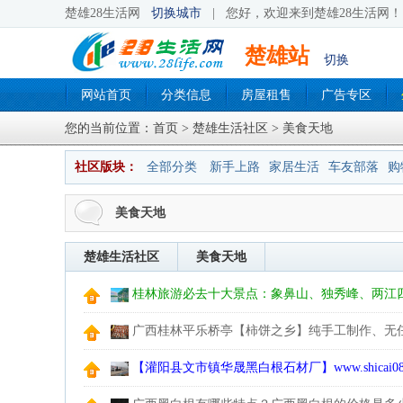
楚雄28生活网
切换城市
|
您好，欢迎来到楚雄28生活网！ 
楚雄站
切换
网站首页
分类信息
房屋租售
广告专区
您的当前位置：
首页
>
楚雄生活社区
> 美食天地
社区版块：
全部分类
新手上路
家居生活
车友部落
购
美食天地
楚雄生活社区
美食天地
桂林旅游必去十大景点：象鼻山、独秀峰、两江
西街、遇龙河、银子岩等
广西桂林平乐桥亭【柿饼之乡】纯手工制作、无任
联系订购！
【灌阳县文市镇华晟黑白根石材厂】www.shicai
等