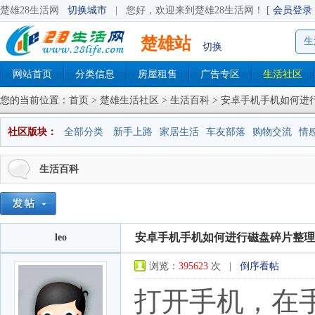
楚雄28生活网
切换城市
|
您好，欢迎来到楚雄28生活网！ [
会员登录
楚雄站
生
切换
网站首页
分类信息
房屋租售
广告专区
生活社区
您的当前位置：
首页
>
楚雄生活社区
>
生活百科
> 安卓手机手机如何进
社区版块：
全部分类
新手上路
家居生活
车友部落
购物交流
情
生活百科
安卓手机手机如何进行磁盘碎片整理
leo
浏览：
395623
次 |
倒序看帖
打开手机，在