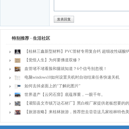
特别推荐 · 生活社区
【桂林三鑫新型材料】PVC管材专用复合钙 超细改性碳酸
【觉悟人生】为何要佛道双修？
血管堵不堵看脸和腿就知道？6个信号别忽视！
电脑windows10如何设置关机时自动结束任务快速关机
如何去掉桌面上的“了解此图片”
世界遗产【云冈石窟】底蕴厚重，一眼千年。
【灌阳县文市镇万达石材厂】黑白根厂家提供老板想要的
【旅游攻略】来桂林旅游，推荐您去尝尝这几家桂林特色