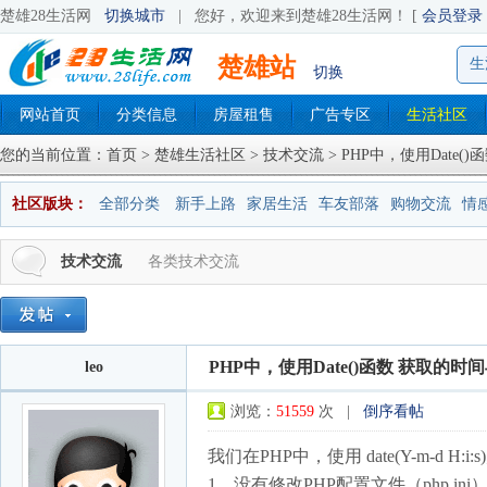
楚雄28生活网
切换城市
|
您好，欢迎来到楚雄28生活网！ [
会员登录
楚雄站
生
切换
网站首页
分类信息
房屋租售
广告专区
生活社区
您的当前位置：
首页
>
楚雄生活社区
>
技术交流
> PHP中，使用Dat
社区版块：
全部分类
新手上路
家居生活
车友部落
购物交流
情
技术交流
各类技术交流
PHP中，使用Date()函数 获取
leo
浏览：
51559
次 |
倒序看帖
我们在PHP中，使用 date(Y-m-
1、没有修改PHP配置文件（php.i