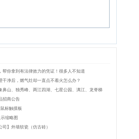
，帮你拿到有法律效力的凭证！很多人不知道
理干净后，燃气灶却一直点不着火怎么办？
象鼻山、独秀峰、两江四湖、七星公园、漓江、龙脊梯
品招商公告
用鼠标触摸板
显示缩略图
公司】外墙软瓷（仿古砖）