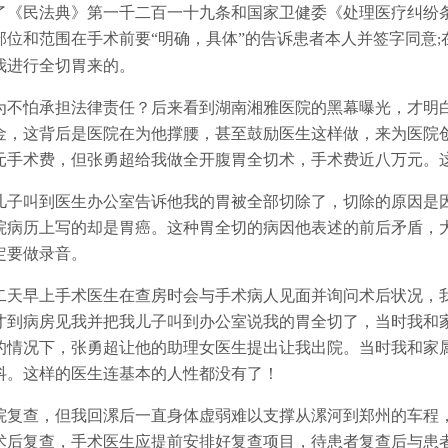
了《民法典》第一千二百一十九条和国家卫健委《处理医疗纠纷
部位和范围在手术前要
“明确，具体”的告诉患者本人并签字同意
;
我进行全切胃来的。
为不怕承担法律责任？后来看到湖南湘雅医院的黑幕曝光，才明
金，这背后是医院在为他撑腰，甚至鼓励医生这样做，来为医院
元手术费，但张勇超给我做全开腹胃全切术，手术费近八万元。
儿子叫到医生办公室告诉他我的胃被全部切除了，切除的原因是
院病历上写的却是胃癌。这种胃全切的病因他表述的前后矛盾，
定要做录音。
二天早上手术医生在查房时会与手术病人见面并询问术后状况，
才到病房见我并把我儿子叫到办公室说我的胃全切了，当时我和
的情况下，张勇超让他的助理女医生提出让我出院。当时我和家
抖。这样的医生连基本的人性都没有了！
院复查，但我回漯后一直身体虚弱难以支撑从漯河到郑州的车程
术后复查，手术医生应提前安排好复查项目，待患者复查后与患