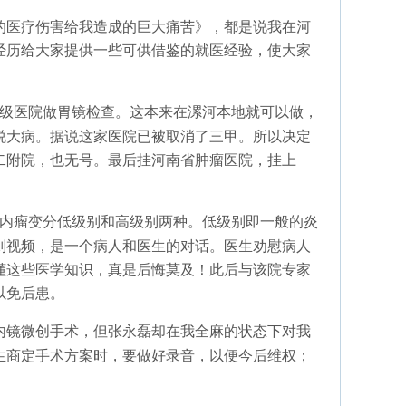
的医疗伤害给我造成的巨大痛苦》，都是说我在河
经历给大家提供一些可供借鉴的就医经验，使大家
级医院做胃镜检查。这本来在漯河本地就可以做，
说大病。据说这家医院已被取消了三甲。所以决定
二附院，也无号。最后挂河南省肿瘤医院，挂上
内瘤变分低级别和高级别两种。低级别即一般的炎
则视频，是一个病人和医生的对话。医生劝慰病人
懂这些医学知识，真是后悔莫及！此后与该院专家
以免后患。
内镜微创手术，但张永磊却在我全麻的状态下对我
生商定手术方案时，要做好录音，以便今后维权；