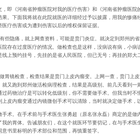
文，即《河南省肿瘤医院对我的医疗伤害》和《河南省肿瘤医院
结果。下面我将就在此院就医的详细经过予以披露，用我的惨痛
些医疗伤害或为遭到伤害以后的维权保留证据。
有些隐痛，就上网查资料，可能是贲门炎症。就决定到郑州的省
医院存在过度医疗的情况。做检查也是这样，没病说有病，小病
是线上预约挂号，先挂的是省人民医院，但已无号；再挂的郑大
做胃镜检查，检查结果是贲门上皮内瘤变。上网一查，贲门上皮
。就又跑到郑州做活检病理检查，结果是高级别。前几天看到一
通过药物治疗是可以转化低级别，你不需要做手术。但我当时不
别上皮内瘤变通过内镜微创手术可以清除，当时就决定做手术，
做手术。在手术前与手术医生张勇超（原名张永磊）商定的是做
了我的胃体。告诫朋友们，在这个就医环节要切记，在与手术医
同意书里标明的手术部位和范围，再慎重签字。