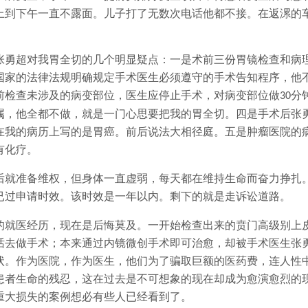
上到下午一直不露面。儿子打了无数次电话他都不接。在返漯的
张勇超对我胃全切的几个明显疑点：一是术前三份胃镜检查和病
国家的法律法规明确规定手术医生必须遵守的手术告知程序，他
前检查未涉及的病变部位，医生应停止手术，对病变部位做
分
30
属，他全都不做，就是一门心思要把我的胃全切。四是手术后张
在我的病历上写的是胃癌。前后说法大相径庭。五是肿瘤医院的
有化疗。
后就准备维权，但身体一直虚弱，每天都在维持生命而奋力挣扎
已过申请时效。该时效是一年以内。剩下的就是走诉讼道路。
的就医经历，现在是后悔莫及。一开始检查出来的贲门高级别上
话去做手术；本来通过内镜微创手术即可治愈，却被手术医生张
状。作为医院，作为医生，他们为了骗取巨额的医药费，连人性
患者生命的残忍，这在过去是不可想象的现在却成为愈演愈烈的
重大损失的案例想必有些人已经看到了。