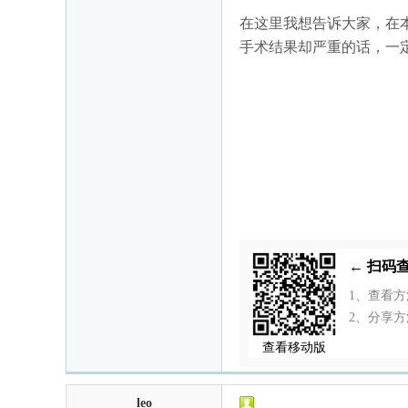
在这里我想告诉大家，在
手术结果却严重的话，一
← 扫码
1、查看
2、分享方
查看移动版
leo