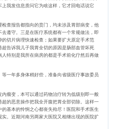
车上我发信息质问它为啥这样，它才回电话说它
理检查报告都指向的贲门，均未涉及胃部病变，他
不去遵守。三是在医疗系统都有一个常规做法，即
钟的切片病理快速检查；如果要扩大原定手术范
勇超告诉我儿子我胃全切的原因是肠部血管坏死
病人特别是我所在病房的都是手术前化疗然后再做
。等一年多身体稍好些，准备向省级医疗事故委员
皮内瘤变，本可以通过药物治疗转为低级别即一般
勇超的恶意操作把我全开腹把胃全部切除。这样一
中的基本的怜悯之心都丧失殆尽！医院和手术医生
现实。近期河南另两家大医院又相继出现的医院扩