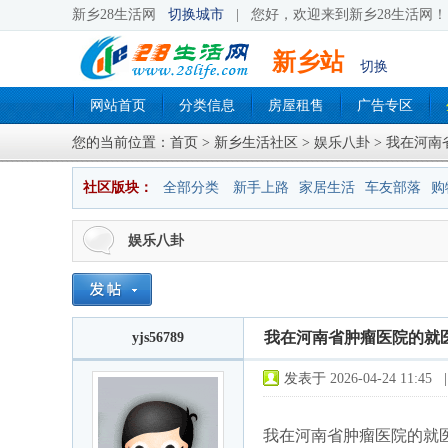
新乡28生活网
切换城市
|
您好，欢迎来到新乡28生活网！ 
新乡站
切换
网站首页
分类信息
房屋租售
广告专区
您的当前位置：
首页
>
新乡生活社区
>
娱乐八卦
> 我在河
社区版块：
全部分类
新手上路
家居生活
车友部落
购
娱乐八卦
我在河南省肿瘤医院的就
yjs56789
发表于
2026-04-24 11:45
|
我在河南省肿瘤医院的就