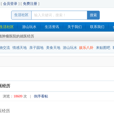
[
会员登录
] [
免费注册
]
生活社区
生活社区
游山玩水
生活资讯
关于我们
联系我们
南省肿瘤医院的就医经历
物交流
情感天地
亲子园地
美食天地
游山玩水
娱乐八卦
来贴图吧
医经历
 浏览：
18609
次 |
倒序看帖
医经历