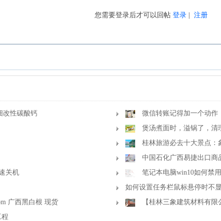
您需要登录后才可以回帖
登录
|
注册
细改性碳酸钙
微信转账记得加一个动作
煲汤煮面时，溢锅了，清
桂林旅游必去十大景点：
田、阳朔西街、遇龙河、银子岩等
中国石化广西易捷出口商
快速关机
笔记本电脑win10如何禁
如何设置任务栏鼠标悬停时不
com 广西黑白根 现货
【桂林三象建筑材料有限
工程