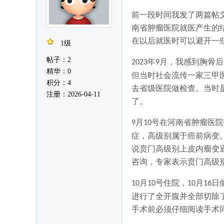
前一段时间我发了两篇帖
南省肿瘤医院就医产生的
在以后就医时可以避开一
1级
帖子：2
年
月，我感到胸骨后
2023
9
精华：0
但当时社会流传一家三甲
积分：4
去省级医院做检查。当时
注册：2026-04-11
了。
月
号在河南省肿瘤医院
9
10
症，高级别属于癌前病变
说贲门高级别上皮内瘤变
咨询，专家表示贲门高级
月
号住院，
月
日
10
10
10
16
进行了全开腹并全部切除
手术前必须仔细阅读手术