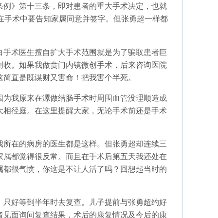
条例》第十三条，即对患者的重大手术决定，也就
在手术中要告知家属同意并签字。但张勇超一样都
白手术医生擅自扩大手术范围就是为了骗取患者巨
创收。如果我做贲门内镜微创手术，后来咨询医院
这简直是既谋财又害命！把我害个半死。
因为我原来在漯做结肠手术时周围血管没理顺造成
大相径庭。在这里提醒大家，无论手术前还是手术
我所在的病房的医生都是这样。但张勇超却连续三
家属都觉得很反常。而且在手术后第五天我还处在
属都很气愤，你这是不让人活了吗？回想起当时的
，只好等到半年时去复查。儿子提前与张勇超约好
者见面询问复查结果，术后的康复情况及今后的康