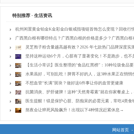
特别推荐 · 生活资讯
杭州闲置黄金铂金K金彩金白银戒指项链首饰怎么变现？回收行
广西黑白根有哪些特点？广西黑白根的价格是多少？广西黑白根
品牌口碑最好？
灵芝孢子粉含量越高越有效？2026 年七款热门品牌深度
南
坚持这种运动6个月，心脏有了显著变化！不是跑步，也不
【生活小常识】医生整理的“食品红黑榜”：10种垃圾食品要
多吃！
水果虽好，可别乱吃！脾胃不好的人，这3种水果正在悄悄
不想血管“长满”斑块？做好这6件事让你的血管更健康
抗菌消炎、护肝健脾！这种“天然青霉素”就在你家餐桌上
医生提醒！镁是保护心脏、防痴呆的必需元素，常吃4类食
熬夜会让猝死风险飙升！出现以下4种情况赶紧休息→
网站首页