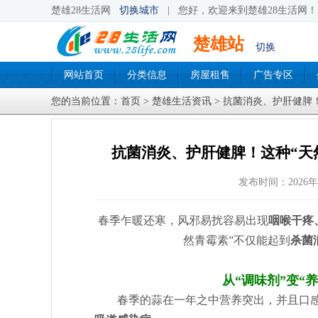
楚雄28生活网
切换城市
|
您好，欢迎来到楚雄28生活网！ 
楚雄站
切换
网站首页
分类信息
房屋租售
广告专区
您的当前位置：
首页
>
楚雄生活资讯
> 抗菌消炎、护肝健脾
抗菌消炎、护肝健脾！这种“天
发布时间：2026年
春季乍暖还寒，风邪易扰容易出现
咽喉干疼
然青霉素”不仅能起到
杀菌
从“调味剂”变“
春季的蒜在一年之中营养突出，并且口