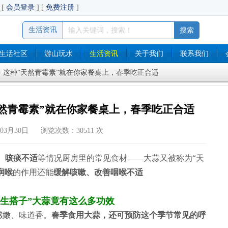
[
会员登录
] [
免费注册
]
生活资讯
生活社区
游山玩水
生活资讯
关于我们
联系我们
！这种“天然青霉素”就在你家餐桌上，春季吃正合适
然青霉素”就在你家餐桌上，春季吃正合适
03月30日 浏览次数：30511 次
、咳痰不适
等情况厨房里的常见食材——大蒜又被称为“天
润喉
的作用还能
缓解咳嗽、改善咽喉不适
养生搭子”大蒜竟有这么多功效
感嫩、味道香。
春季食用大蒜，还可预防这个季节常见的呼