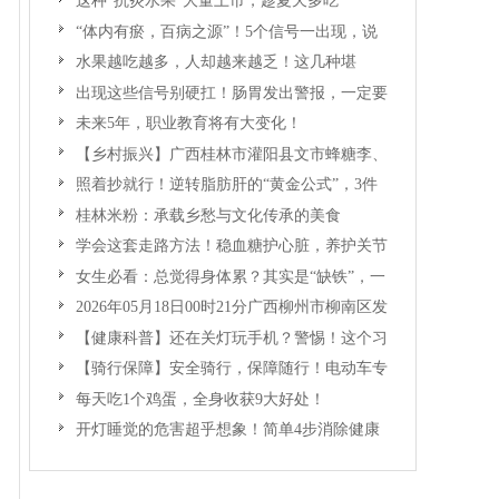
这种“抗炎水果”大量上市，趁夏天多吃
“体内有瘀，百病之源”！5个信号一出现，说
明你的血液已经开始“堵”了
水果越吃越多，人却越来越乏！这几种堪
称“湿气之王”的水果要少吃！
出现这些信号别硬扛！肠胃发出警报，一定要
重视
未来5年，职业教育将有大变化！
【乡村振兴】广西桂林市灌阳县文市蜂糖李、
黄金奈李迎丰产上市季 甜蜜产业助振兴
照着抄就行！逆转脂肪肝的“黄金公式”，3件
事坚持4周，肝脏悄悄变好
桂林米粉：承载乡愁与文化传承的美食
学会这套走路方法！稳血糖护心脏，养护关节
更护健康
女生必看：总觉得身体累？其实是“缺铁”，一
文教你高效“补铁”！
2026年05月18日00时21分广西柳州市柳南区发
生5.2级地震
【健康科普】还在关灯玩手机？警惕！这个习
惯严重可致盲！
【骑行保障】安全骑行，保障随行！电动车专
属保险上线啦！
每天吃1个鸡蛋，全身收获9大好处！
开灯睡觉的危害超乎想象！简单4步消除健康
风险