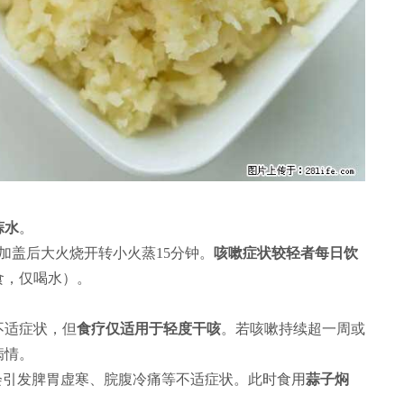
蒜水
。
加盖后大火烧开转小火蒸15分钟。
咳嗽症状较轻者每日饮
食，仅喝水）。
不适症状，但
食疗仅适用于轻度干咳
。若咳嗽持续超一周或
病情。
会引发脾胃虚寒、脘腹冷痛等不适症状。此时食用
蒜子焖