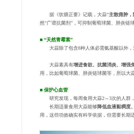
据《饮膳正要》记载，大蒜“
主散痈肿，
然“广谱抗菌剂”，可抑制葡萄球菌、肺炎链
■
“天然青霉素”
大蒜除了包含8种人体必需氨基酸以外
大蒜素具有
增进食欲、抗菌消炎、增强
用，比如葡萄球菌、肺炎链球菌等，所以大蒜
■
保护心血管
研究发现，每周食用大蒜2～3次的人群，
长期适量食用大蒜能够
降低血液黏稠度
用，这些功效确实有科学依据，但需要长期