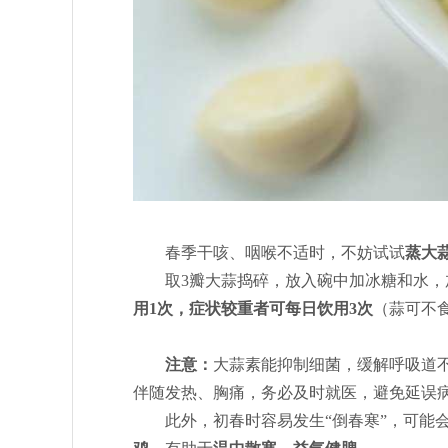
春季干咳、咽喉不适时，不妨试试
蒸大
取3瓣大蒜捣碎，放入碗中加冰糖和水，
用1次，症状较重者可每日饮用3次
（蒜可不
注意：
大蒜素能抑制细菌，缓解呼吸道
伴随发热、胸痛，务必及时就医，避免延误
此外，初春时容易发生“倒春寒”，可能