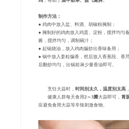
鸡
，有助于
温中散寒、益气健脾
。
制作方法：
● 鸡肉中放入盐、料酒、胡椒粉腌制；
● 腌制好的鸡肉放入鸡蛋、淀粉，搅拌均匀
酱，搅拌均匀，调制碗汁；
● 起锅烧油，放入鸡肉煸炒出香味备用；
● 锅中放入姜粒煸香，然后放入香葱段、香
后翻炒均匀，出锅前淋少量香油即可。
烹饪大蒜时，
时间别太久，温度别太高
健康人群每天食用
2～3瓣
大蒜即可，
胃
应避免食用大蒜等辛辣刺激食物。