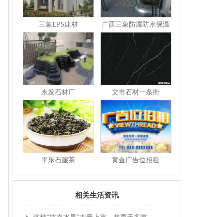
三象EPS建材
广西三象防腐防水保温
永发石材厂
文市石材一条街
平乐石崖茶
黄金广告位招租
相关生活资讯