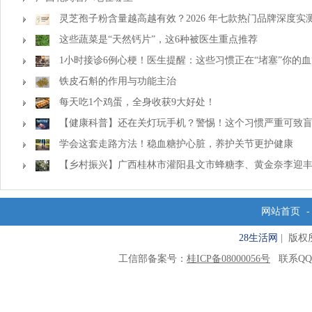
灵芝孢子粉含量越高越有效？2026 年七款热门品牌深度
南
这些蔬菜是“天然钙片”，这6种被医生重点推荐
1小时接诊6例心梗！医生提醒：这些习惯正在“堵塞”你的
铁皮石斛的作用与功能主治
每天吃1个鸡蛋，全身收获9大好处！
【健康科普】还在关灯玩手机？警惕！这个习惯严重可致
学会这套走路方法！稳血糖护心脏，养护关节更护健康
【乡村振兴】广西桂林市灌阳县文市蜂糖李、黄金奈李迎丰
振兴
网站首页
28生活网
| 版权所有
工信部备案号：
桂ICP备08000056号
联系QQ