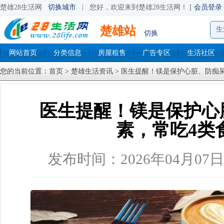
楚雄28生活网
切换城市
|
您好，欢迎来到楚雄28生活网！ [
会员登录
楚雄站
生
切换
网站首页
分类信息
房屋租售
广告专区
生活社区
您的当前位置：
首页
>
楚雄生活资讯
> 医生提醒！镁是保护心脏、防痴
医生提醒！镁是保护心
素，常吃4类
发布时间：2026年04月07