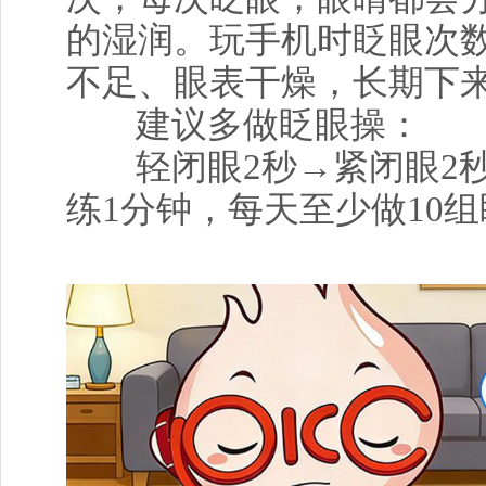
的湿润。玩手机时眨眼次
不足、眼表干燥，长期下
建议多做眨眼操：
轻闭眼2秒→紧闭眼2
练1分钟，每天至少做10