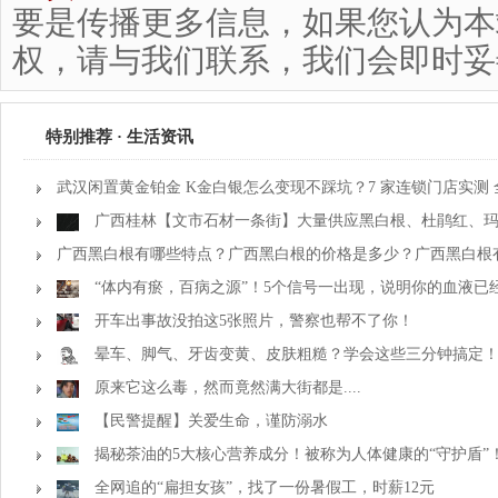
要是传播更多信息，如果您认为本
权，请与我们联系，我们会即时妥
特别推荐 · 生活资讯
武汉闲置黄金铂金 K金白银怎么变现不踩坑？7 家连锁门店实测
广西桂林【文市石材一条街】大量供应黑白根、杜鹃红、
花、霸王花、木纹石等产品
广西黑白根有哪些特点？广西黑白根的价格是多少？广西黑白根
品牌口碑最好？
“体内有瘀，百病之源”！5个信号一出现，说明你的血液已经
开车出事故没拍这5张照片，警察也帮不了你！
晕车、脚气、牙齿变黄、皮肤粗糙？学会这些三分钟搞定
原来它这么毒，然而竟然满大街都是....
【民警提醒】关爱生命，谨防溺水
揭秘茶油的5大核心营养成分！被称为人体健康的“守护盾”
全网追的“扁担女孩”，找了一份暑假工，时薪12元