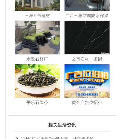
三象EPS建材
广西三象防腐防水保温
永发石材厂
文市石材一条街
平乐石崖茶
黄金广告位招租
相关生活资讯