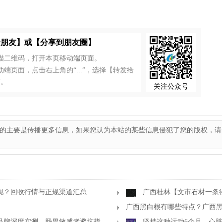
给朋友】或【分享到朋友圈】
描二维码，打开本页移动端页面。
端页面，点击右上角的“...”，选择【转发给
可。
关注公众号
的主要是传播更多信息，如果您认为本站的某些信息侵犯了您的版权，请
现？回收行情与正规渠道汇总
广西桂林【文市石材一条
花、霸王花、木纹石等产品
广西黑白根有哪些特点？广西
门品牌深度实测，肠胃敏感者避坑指
品牌口碑最好？
坚持这种运动6个月，心