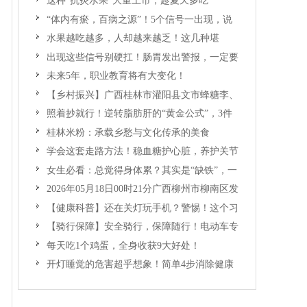
这种“抗炎水果”大量上市，趁夏天多吃
“体内有瘀，百病之源”！5个信号一出现，说
明你的血液已经开始“堵”了
水果越吃越多，人却越来越乏！这几种堪
称“湿气之王”的水果要少吃！
出现这些信号别硬扛！肠胃发出警报，一定要
重视
未来5年，职业教育将有大变化！
【乡村振兴】广西桂林市灌阳县文市蜂糖李、
黄金奈李迎丰产上市季 甜蜜产业助振兴
照着抄就行！逆转脂肪肝的“黄金公式”，3件
事坚持4周，肝脏悄悄变好
桂林米粉：承载乡愁与文化传承的美食
学会这套走路方法！稳血糖护心脏，养护关节
更护健康
女生必看：总觉得身体累？其实是“缺铁”，一
文教你高效“补铁”！
2026年05月18日00时21分广西柳州市柳南区发
生5.2级地震
【健康科普】还在关灯玩手机？警惕！这个习
惯严重可致盲！
【骑行保障】安全骑行，保障随行！电动车专
属保险上线啦！
每天吃1个鸡蛋，全身收获9大好处！
开灯睡觉的危害超乎想象！简单4步消除健康
风险