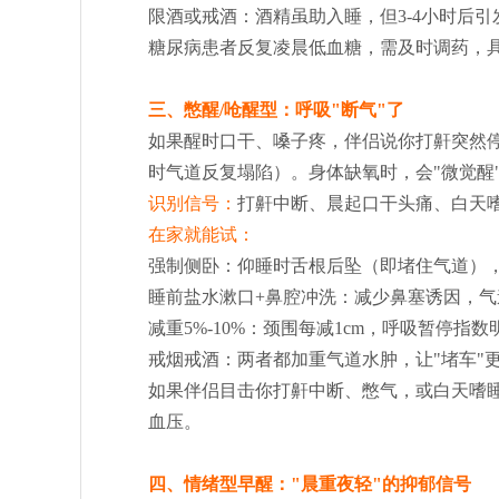
限酒或戒酒：酒精虽助入睡，但3-4小时后引
糖尿病患者反复凌晨低血糖，需及时调药，
三、憋醒/呛醒型：呼吸"断气"了
如果醒时口干、嗓子疼，伴侣说你打鼾突然
时气道反复塌陷）。身体缺氧时，会"微觉醒
识别信号：
打鼾中断、晨起口干头痛、白天
在家就能试：
强制侧卧：仰睡时舌根后坠（即堵住气道）
睡前盐水漱口+鼻腔冲洗：减少鼻塞诱因，气
减重5%-10%：颈围每减1cm，呼吸暂停指
戒烟戒酒：两者都加重气道水肿，让"堵车"
如果伴侣目击你打鼾中断、憋气，或白天嗜
血压。
四、情绪型早醒："晨重夜轻"的抑郁信号