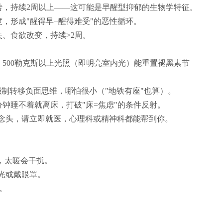
转，持续2周以上——这可能是早醒型抑郁的生物学特征。
，形成"醒得早+醒得难受"的恶性循环。
、食欲改变，持续>2周。
，500勒克斯以上光照（即明亮室内光）能重置褪黑素节
强制转移负面思维，哪怕很小（"地铁有座"也算）。
分钟睡不着就离床，打破"床=焦虑"的条件反射。
的念头，请立即就医，心理科或精神科都能帮到你。
号，太暖会干扰。
透光或戴眼罩。
。