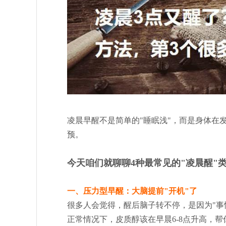
凌晨早醒不是简单的"睡眠浅"，而是身体在
预。
今天咱们就聊聊4种最常见的"凌晨醒"
一、压力型早醒：大脑提前"开机"了
很多人会觉得，醒后脑子转不停，是因为"事
正常情况下，皮质醇该在早晨6-8点升高，帮