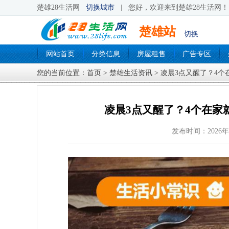
楚雄28生活网
切换城市
|
您好，欢迎来到楚雄28生活网！ 
楚雄站
切换
网站首页
分类信息
房屋租售
广告专区
您的当前位置：
首页
>
楚雄生活资讯
> 凌晨3点又醒了？4
凌晨3点又醒了？4个在家
发布时间：2026年