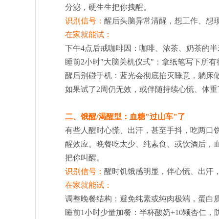
分泌，硬生生把你拽醒。
识别信号：
醒后头脑异常清醒，想工作、想
在家就能试：
下午4点后戒咖啡因：咖啡、浓茶、奶茶的半
睡前2小时"大脑关机仪式"：拿纸笔写下所
醒后别碰手机：蓝光会彻底掐灭睡意，躺床做4
如果试了2周仍无效，或伴随持续心慌、体重
二、饿醒/渴醒型：血糖"过山车"了
有些人醒时心慌、出汗，甚至手抖，吃两口饼干
醒效应。晚餐吃太少、纯素食、或饮酒后，血
把你叫醒。
识别信号：
醒时饥饿感明显，伴心慌、出汗
在家就能试：
调整晚餐结构：避免纯素或纯肉极端，蛋白质
睡前1小时少量加餐：半杯酸奶+10颗杏仁，