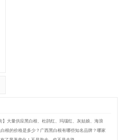
街】大量供应黑白根、杜鹃红、玛瑙红、灰姑娘、海浪
黑白根的价格是多少？广西黑白根有哪些知名品牌？哪家
脏有了显著变化！不是跑步，也不是走路