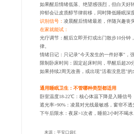
如果醒后情绪低落、绝望感强烈，但白天好
抑郁会让皮质醇节律前移，同时降低睡眠深度
识别信号：
凌晨醒后情绪最差，伴随兴趣丧失
在家就能试：
光疗调节：醒后立即开灯或出门散步10分钟
律。
情绪日记：只记录"今天发生的一件好事"，
限制卧床时间：固定起床时间，早醒后超20
如果持续2周无改善，或出现"活着没意思"
通用睡眠卫生：不管哪种类型都适用
卧室温度18-22℃：核心体温下降是入睡信
遮光率>90%：凌晨对光线最敏感，窗帘不
下午后限水：夜尿>1次者，睡前2小时不喝水
来源：平安口袋E