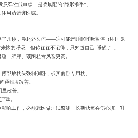
发反弹性低血糖，是凌晨醒的"隐形推手"。
具体用药请遵医嘱。
停了几秒，晨起还头痛——这可能是睡眠呼吸暂停（即睡觉
"来恢复呼吸，但你往往不记得，只知道自己"睡醒了"。
嗜睡，肥胖、颈围粗者风险更高。
，背部放枕头强制侧卧，或买侧卧专用枕。
道通畅度改善。
数明显改善。
更严重。
睡影响工作，必须就医做睡眠监测，长期缺氧会伤心脏、升