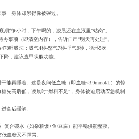
琐事，身体却累得像被碾过。
衰期约6小时，下午喝的，凌晨还在血液里"站岗"。
有待办事项（即清空内存），告诉自己"明天再处理"。
78呼吸法：吸气4秒-憋气7秒-呼气8秒，循环5次。
下降，建议查甲状腺功能。
能再睡着。这是夜间低血糖（即血糖<3.9mmol/L）的惊
糖先高后低，凌晨时"燃料不足"，身体被迫启动应急机制
，进食后缓解。
+复合碳水（如杂粮饭+鱼/豆腐）能平稳供能整夜。
防低血糖又不撑胃。